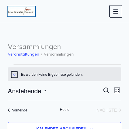
Zum
Inhalt
springen
Versammlungen
Veranstaltungen
Versammlungen
Veranstaltungen
Es wurden keine Ergebnisse gefunden.
Hinweis
Anstehende
Veranstaltun
Veran
SUCHE
LISTE
Suche
Ansich
Datum
und
Navig
wählen.
Heute
NÄCHSTE
Veranstaltungen
Vorherige
Ansichten,
VERANST
Navigation
KALENDER ABONNIEREN