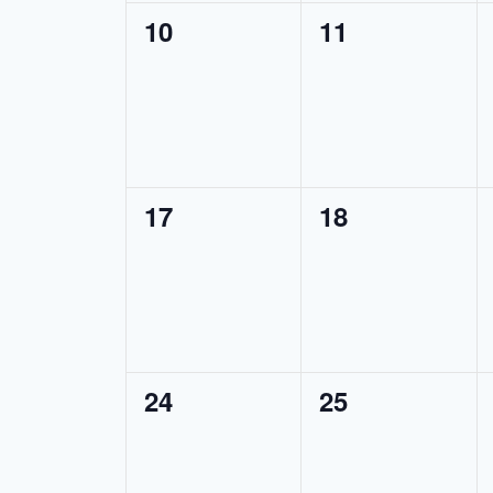
0
0
10
11
Veranstaltungen,
Veranstaltung
0
0
17
18
Veranstaltungen,
Veranstaltung
0
0
24
25
Veranstaltungen,
Veranstaltung