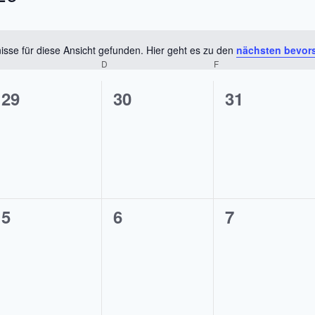
sse für diese Ansicht gefunden. Hier geht es zu den
nächsten bevor
Hinweis
MITTWOCH
D
DONNERSTAG
F
FREITAG
0
0
0
29
30
31
en,
Veranstaltungen,
Veranstaltungen,
Veranstalt
0
0
0
5
6
7
en,
Veranstaltungen,
Veranstaltungen,
Veranstalt