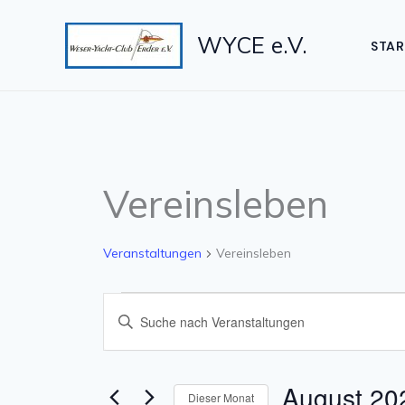
Zum
Inhalt
WYCE e.V.
STAR
springen
Vereinsleben
Veranstaltungen
Vereinsleben
Veranstaltungen
Veranstaltungen
Bitte
Suche
Schlüsselwort
eingeben.
und
Suche
Ansichten,
nach
August 20
Dieser Monat
Navigation
Veranstaltungen